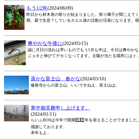
もう1/2年
(2024/06/09)
昨日から材木座の祭りが始まりました。祭り囃子が聞こえて
期、庭で生息？しているカエル達の活動が活発になります。暗く.
爽やかな午後に
(2024/05/15)
誠に月日の流れは早いものでもう5月も半ば。今日は爽やか
ニョキと伸びてデカくなってます。太陽が当たる場所にはト..
遥かな富士山 春かな
(2024/03/10)
修善寺からの富士山。いいですねえ、富士山は。
寒中御見舞申し上げます。
(2024/01/11)
らいふBOXは今年で開業1️⃣7️⃣年を迎えることができま
感謝しております。
本年もよ...