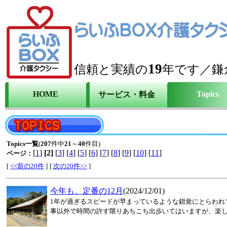
19
信頼と実績の
年です／鎌
HOME
Topics
サービス・料金
Topics一覧
(
207
件中
21
～
40
件目)
[
1
]
[2]
[
3
] [
4
] [
5
] [
6
] [
7
] [
8
] [
9
] [
10
] [
11
]
ページ：
[
<<前の20件
]
[
次の20件>>
]
今年も、定番の12月
(2024/12/01)
1年が過ぎるスピードが早まっているような錯覚にとらわれ
事以外で時間の許す限りあちこち出歩いてはいますが、楽しい.