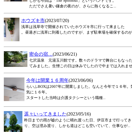
しかも今回は「The Spoonful」というバンドです。
ただでさえ暑い鎌倉の夜のが、さらに熱くなるこ...
ホウズキ市
(2023/07/20)
浅草は浅草寺で開催されていたホウズキ市に行って来ました
。昼過ぎに浅草に到着したのですが、まず駐車場を確保するのが大
密会の宿…
(2023/06/21)
七沢温泉 元湯玉川館です。数々のドラマで舞台にもなっ
てみました。生憎この日は休みでしたので中までは入れません
今年は開業１６周年
(2023/06/06)
らいふBOXは2007年に開業しました。なんと今年で１６年
気に１６年。
スタートした当時は介護タクシーという職種...
遥々いってきました
(2023/05/16)
昨日までの雨が嘘のように晴れ渡った日、伊豆市まで行ってき
り、空は澄み渡り、しかも道はどこも空いていて、仕事なが...