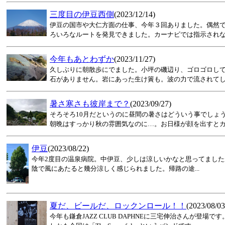
三度目の伊豆西側
(2023/12/14)
伊豆の国市や大仁方面の仕事、今年３回ありました。偶然
ろいろなルートを発見できました。カーナビでは指示されない
今年もあとわずか
(2023/11/27)
久しぶりに朝散歩にでました。小坪の磯辺り、ゴロゴロし
石がありません。岩にあった生け簀も。波の力で流されてしま
暑さ寒さも彼岸まで？
(2023/09/27)
そろそろ10月だというのに昼間の暑さはどういう事でしょ
朝晩はすっかり秋の雰囲気なのに…。お日様が顔を出すとカー
伊豆
(2023/08/22)
今年2度目の温泉病院。中伊豆、少しは涼しいかなと思ってまし
陰で風にあたると幾分涼しく感じられました。帰路の途...
夏だ、ビールだ、ロックンロール！！
(2023/08/03
今年も鎌倉JAZZ CLUB DAPHNEに三宅伸治さんが登場です