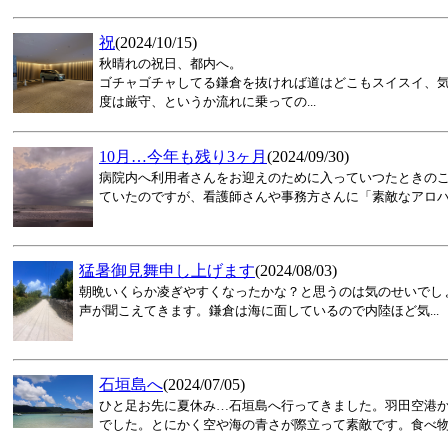
祝
(2024/10/15)
秋晴れの祝日、都内へ。
ゴチャゴチャしてる鎌倉を抜ければ道はどこもスイスイ、
度は厳守、というか流れに乗っての...
10月…今年も残り3ヶ月
(2024/09/30)
病院内へ利用者さんをお迎えのために入っていつたときの
ていたのですが、看護師さんや事務方さんに「素敵なアロハで
猛暑御見舞申し上げます
(2024/08/03)
朝晩いくらか凌ぎやすくなったかな？と思うのは気のせいでし
声が聞こえてきます。鎌倉は海に面しているので内陸ほど気...
石垣島へ
(2024/07/05)
ひと足お先に夏休み…石垣島へ行ってきました。羽田空港か
でした。とにかく空や海の青さが際立って素敵です。食べ物も.