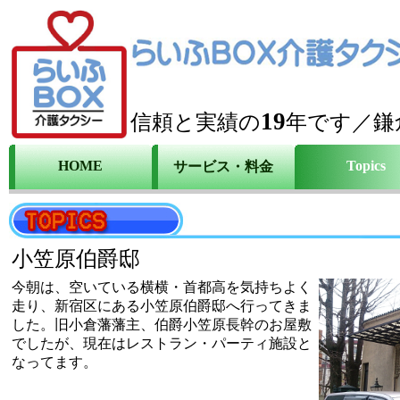
19
信頼と実績の
年です／鎌
HOME
Topics
サービス・料金
小笠原伯爵邸
今朝は、空いている横横・首都高を気持ちよく
走り、新宿区にある小笠原伯爵邸へ行ってきま
した。旧小倉藩藩主、伯爵小笠原長幹のお屋敷
でしたが、現在はレストラン・パーティ施設と
なってます。