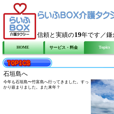
19
信頼と実績の
年です／鎌
HOME
Topics
サービス・料金
石垣島へ
今年も石垣島〜竹富島へ行ってきました。すっ
かり嵌まりました。また来年？